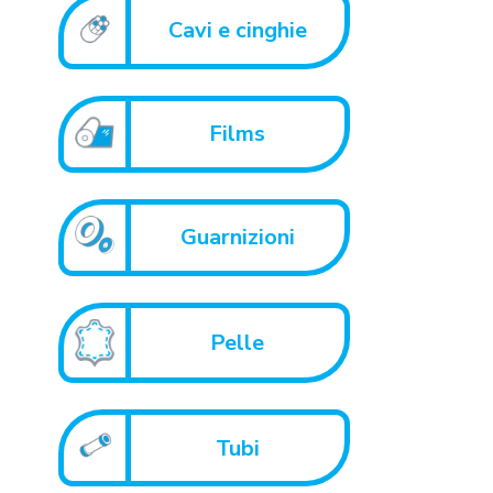
Cavi e cinghie
Films
Guarnizioni
Pelle
Tubi