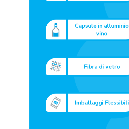
Capsule in alluminio
vino
Fibra di vetro
Imballaggi Flessibil