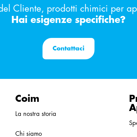
del Cliente, prodotti chimici per a
Hai esigenze specifiche?
Contattaci
Coim
P
A
La nostra storia
Sp
Chi siamo