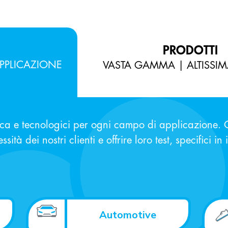
PRODOTTI
PPLICAZIONE
VASTA GAMMA | ALTISSIM
rca e tecnologici per ogni campo di applicazione. Q
sità dei nostri clienti e offrire loro test, specifici in
Automotive