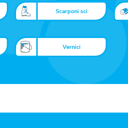
Scarponi sci
Vernici