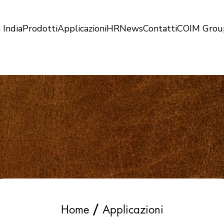
 India
Prodotti
Applicazioni
HR
News
Contatti
COIM Grou
/
Home
Applicazioni