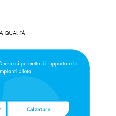
A QUALITÀ
uesto ci permette di supportare le
 impianti pilota.
Calzature