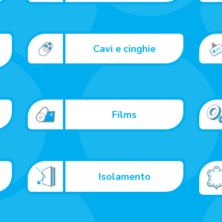
Cavi e cinghie
Films
Isolamento
i