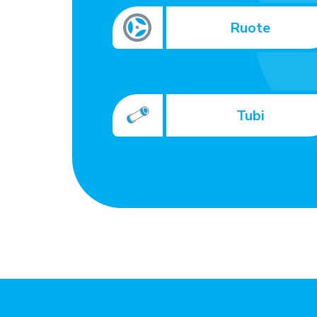
Ruote
Tubi